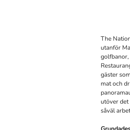
The Nation
utanför Ma
golfbanor,
Restaurang 
gäster som 
mat och dr
panoramaut
utöver det
såväl arbet
Grundade