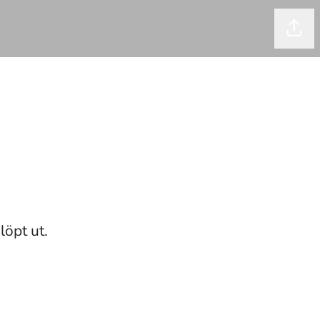
Dela
löpt ut.