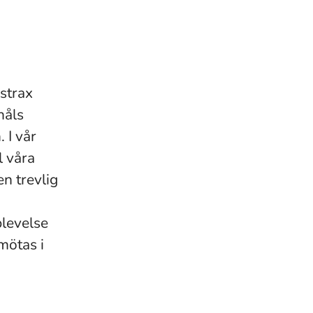
strax
håls
 I vår
l våra
en trevlig
plevelse
mötas i